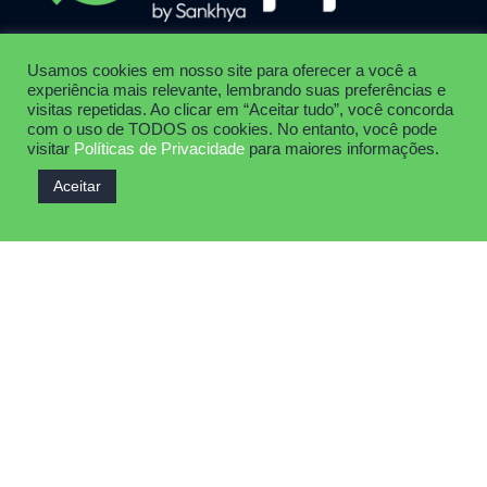
Soluções para comunicação inteligente.
Usamos cookies em nosso site para oferecer a você a
experiência mais relevante, lembrando suas preferências e
Presente Localização
visitas repetidas. Ao clicar em “Aceitar tudo”, você concorda
Uberlândia /MG
com o uso de TODOS os cookies. No entanto, você pode
visitar
Políticas de Privacidade
para maiores informações.
Links Rápidos
Aceitar
Início
Sobre
Omnichanel
Inteligência Artificial
Benefícios
Blog
Contato