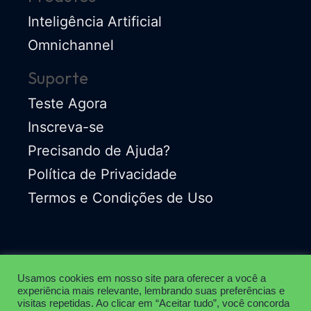
Inteligência Artificial
Omnichannel
Suporte
Teste Agora
Inscreva-se
Precisando de Ajuda?
Política de Privacidade
Termos e Condições de Uso
Usamos cookies em nosso site para oferecer a você a
experiência mais relevante, lembrando suas preferências e
Todos os Direitos Reservados © 2022 Neppo Soluções Para
visitas repetidas. Ao clicar em “Aceitar tudo”, você concorda