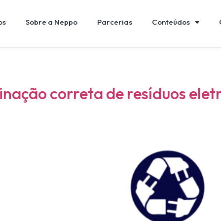
os
Sobre a Neppo
Parcerias
Conteúdos
nação correta de resíduos eletr