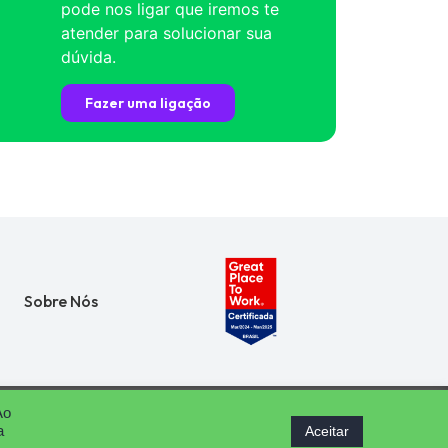
pode nos ligar que iremos te
atender para solucionar sua
dúvida.
Fazer uma ligação
Sobre Nós
Ao
Aceitar
a