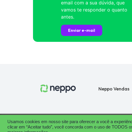
email com a sua dúvida, que
vamos te responder o quanto
antes.
Enviar e-mail
Neppo Vendas
Usamos cookies em nosso site para oferecer a você a experiênci
Termos de Uso
Política de Privacidade
clicar em “Aceitar tudo”, você concorda com o uso de TODOS os