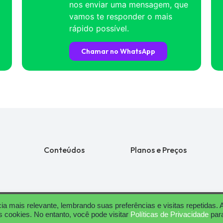
nos enviar uma mensagem, que
vamos te responder o mais
rápido possível.
Chamar no WhatsApp
Conteúdos
Planos e Preços
a mais relevante, lembrando suas preferências e visitas repetidas. 
Copyright © 2024 Neppo | Todos os direitos reservados.
 cookies. No entanto, você pode visitar
Políticas de Privacidade
par