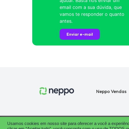
ajudar. Basta nos enviar um
email com a sua dúvida, que
vamos te responder o quanto
antes.
Enviar e-mail
Neppo Vendas
Usamos cookies em nosso site para oferecer a você a experiênci
Termos de Uso
Política de Privacidade
clicar em “Aceitar tudo”, você concorda com o uso de TODOS os