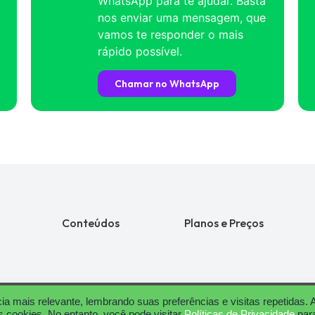
WhatsApp para te ajudar. Basta
nos enviar uma mensagem, que
vamos te responder o mais
rápido possível.
Chamar no WhatsApp
Conteúdos
Planos e Preços
a mais relevante, lembrando suas preferências e visitas repetidas. 
Copyright © 2024 Neppo | Todos os direitos reservados.
 cookies. No entanto, você pode visitar
Políticas de Privacidade
par