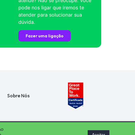
atende? Não se preocupe. Você
pode nos ligar que iremos te
atender para solucionar sua
dúvida.
Fazer uma ligação
Sobre Nós
Ao
Aceitar
a