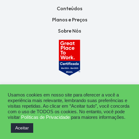
Conteúdos
Planos e Preços
Sobre Nós
Usamos cookies em nosso site para oferecer a você a
experiência mais relevante, lembrando suas preferências e
Termos de Uso
Política de Privacidade
visitas repetidas. Ao clicar em “Aceitar tudo”, você concorda
com o uso de TODOS os cookies. No entanto, você pode
Copyright © 2024 Neppo | Todos os direitos reservados.
visitar
Políticas de Privacidade
para maiores informações.
Aceitar